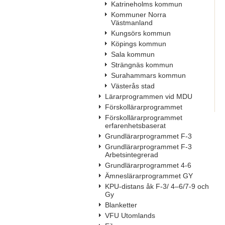
Katrineholms kommun
Kommuner Norra
Västmanland
Kungsörs kommun
Köpings kommun
Sala kommun
Strängnäs kommun
Surahammars kommun
Västerås stad
Lärarprogrammen vid MDU
Förskollärarprogrammet
Förskollärarprogrammet
erfarenhetsbaserat
Grundlärarprogrammet F-3
Grundlärarprogrammet F-3
Arbetsintegrerad
Grundlärarprogrammet 4-6
Ämneslärarprogrammet GY
KPU-distans åk F-3/ 4–6/7-9 och
Gy
Blanketter
VFU Utomlands