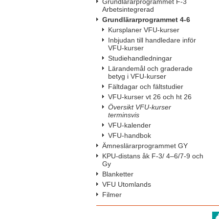
Grundlärarprogrammet F-3
Arbetsintegrerad
Grundlärarprogrammet 4-6
Kursplaner VFU-kurser
Inbjudan till handledare inför
VFU-kurser
Studiehandledningar
Lärandemål och graderade
betyg i VFU-kurser
Fältdagar och fältstudier
VFU-kurser vt 26 och ht 26
Översikt VFU-kurser
terminsvis
VFU-kalender
VFU-handbok
Ämneslärarprogrammet GY
KPU-distans åk F-3/ 4–6/7-9 och
Gy
Blanketter
VFU Utomlands
Filmer