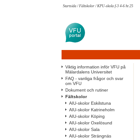
Startsida
/
Fältskolor
/
KPU-skola f-3 4-6 ht 25
Viktig information inför VFU på
Mälardalens Universitet
FAQ - vanliga frågor och svar
om VFU
Dokument och rutiner
Fältskolor
AIU-skolor Eskilstuna
AIU-skolor Katrineholm
AIU-skolor Köping
AIU-skolor Oxelösund
AIU-skolor Sala
AIU-skolor Strängnäs