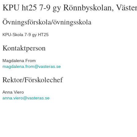
KPU ht25 7-9 gy Rönnbyskolan, Väste
Övningsförskola/övningsskola
KPU-Skola 7-9 gy HT25
Kontaktperson
Magdalena From
magdalena.from@vasteras.se
Rektor/Förskolechef
Anna Viero
anna.viero@vasteras.se